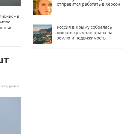
отправится работать в Херсон
гионах – в
звитию
Россия в Крыму собралась
рожья.
лишать крымчан права на
землю и недвижимость
шт
кост
,
рейсы