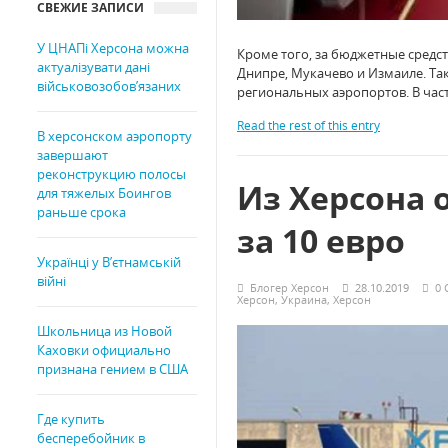
СВЕЖИЕ ЗАПИСИ
У ЦНАПі Херсона можна
Кроме того, за бюджетные средст
актуалізувати дані
Днипре, Мукачево и Измаиле. Та
військовозобов’язаних
региональных аэропортов. В час
Read the rest of this entry
В херсонском аэропорту
завершают
реконструкцию полосы
Из Херсона 
для тяжелых Боингов
раньше срока
за 10 евро
Українці у В’єтнамській
війні
Блогер Херсон
28.10.2019
0
Херсон
,
Украина
,
Херсон
Школьница из Новой
Каховки официально
признана гением в США
Где купить
бесперебойник в