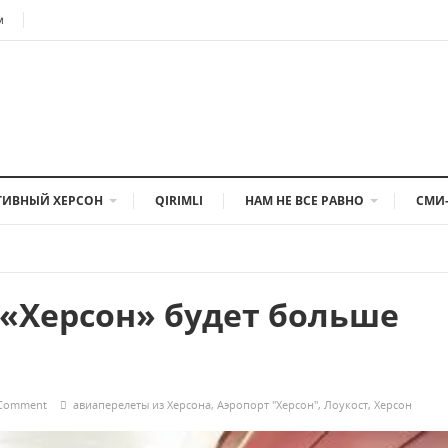
м
ТИВНЫЙ ХЕРСОН
QIRIMLI
НАМ НЕ ВСЕ РАВНО
СМИ
 «Херсон» будет больше
 Comment
авиаперелеты из Херсона
,
Аэропорт "Херсон"
,
Лоукост
,
Херсон