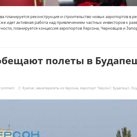
ва планируется реконструкция и строительство новых аэропортов в ре
кже идет активная работа над привлечением частных инвесторов к ра
тности, планируется концессия аэропортов Херсона, Черновцов и Запо
обещают полеты в Будапе
 Comment
Ryaniar
,
авиаперелеты из Херсона
,
Аэропорт "Херсон"
,
Будапешт
,
Лоу