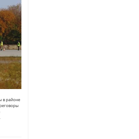
ы в районе
ереговоры
а
…