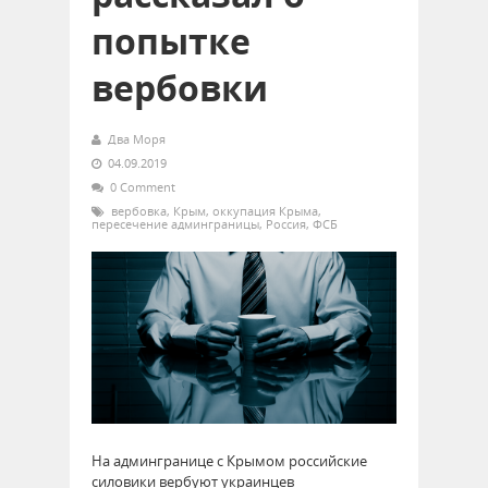
попытке
вербовки
Два Моря
04.09.2019
0 Comment
вербовка
,
Крым
,
оккупация Крыма
,
пересечение админграницы
,
Россия
,
ФСБ
На админгранице с Крымом российские
силовики вербуют украинцев