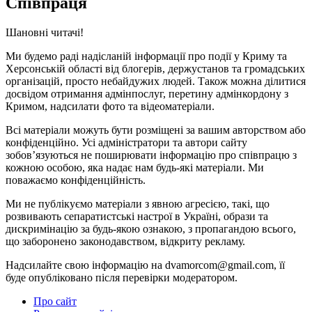
Співпраця
Шановні читачі!
Ми будемо раді надісланій інформації про події у Криму та
Херсонській області від блогерів, держустанов та громадських
організацій, просто небайдужих людей. Також можна ділитися
досвідом отримання адмінпослуг, перетину адмінкордону з
Кримом, надсилати фото та відеоматеріали.
Всі матеріали можуть бути розміщені за вашим авторством або
конфіденційно. Усі адміністратори та автори сайту
зобов’язуються не поширювати інформацію про співпрацю з
кожною особою, яка надає нам будь-які матеріали. Ми
поважаємо конфіденційність.
Ми не публікуємо матеріали з явною агресією, такі, що
розвивають сепаратистські настрої в Україні, образи та
дискримінацію за будь-якою ознакою, з пропагандою всього,
що заборонено законодавством, відкриту рекламу.
Надсилайте свою інформацію на dvamorcom@gmail.com, її
буде опубліковано після перевірки модератором.
Про сайт