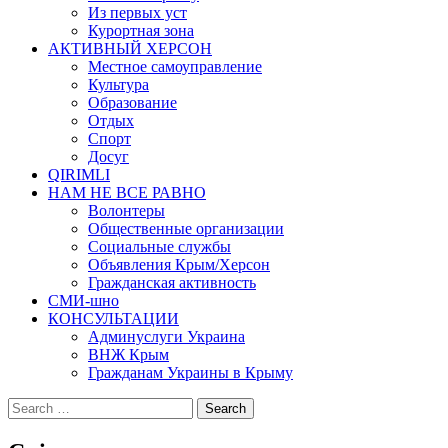
Из первых уст
Курортная зона
АКТИВНЫЙ ХЕРСОН
Местное самоуправление
Культура
Образование
Отдых
Спорт
Досуг
QIRIMLI
НАМ НЕ ВСЕ РАВНО
Волонтеры
Общественные организации
Социальные службы
Объявления Крым/Херсон
Гражданская активность
СМИ-шно
КОНСУЛЬТАЦИИ
Админуслуги Украина
ВНЖ Крым
Гражданам Украины в Крыму
Search