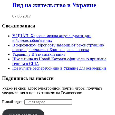
Вид на жительство в Украине
07.06.2017
Свежие записи
У ЦНАПі Херсона можна актуалізувати дані
військовозобов’язаних
В херсонском аэропорту завершают реконструкцию
полосы для тяжелых Боингов раньше срока
Українці у В’єтнамській війні
Школьница из Новой Каховки официально признана
гением в США
Где купить бесперебойник в Украине для коммерции
Подпишись на новости
Укажите свой адрес электронной почты, чтобы получать
уведомления о новых записях на Dvamor.com
E-mail адрес