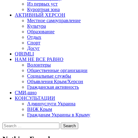
Из первых уст
Курортная зона
АКТИВНЫЙ ХЕРСОН
Местное самоуправление
Культура
Образование
Отдых
Спорт
Досуг
QIRIMLI
НАМ НЕ ВСЕ РАВНО
Волонтеры
Общественные организации
Социальные службы
Объявления Крым/Херсон
Гражданская активность
СМИ-шно
КОНСУЛЬТАЦИИ
Админуслуги Украина
ВНЖ Крым
Гражданам Украины в Крыму
Search