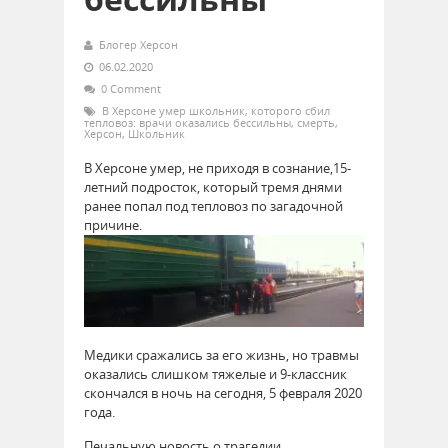
Блогер Херсон
06.02.2020
0 Comment
В Херсоне умер школьник
,
которого сбил
тепловоз: врачи оказались бессильны
,
смерть
,
Херсон
,
Школьник
В Херсоне умер, не приходя в сознание,15-
летний подросток, который тремя днями
ранее попал под тепловоз по загадочной
причине.
Медики сражались за его жизнь, но травмы
оказались слишком тяжелые и 9-классник
скончался в ночь на сегодня, 5 февраля 2020
года.
Печальную новость о трагедии