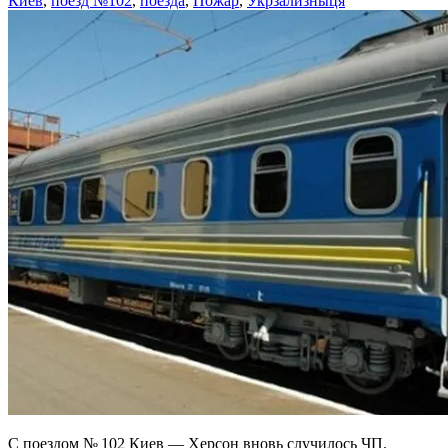
Киев
,
поезд №102
,
поезда
,
Пожар
,
Укрзализныця
С поездом № 102 Киев — Херсон вновь случилось ЧП.