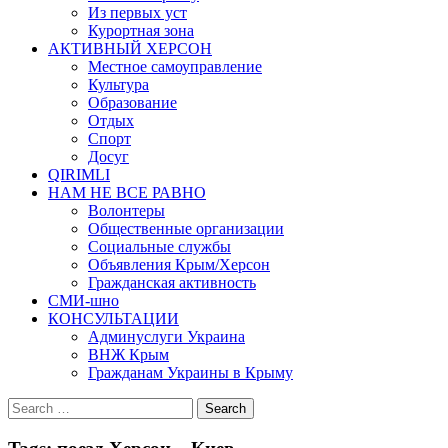
Из первых уст
Курортная зона
АКТИВНЫЙ ХЕРСОН
Местное самоуправление
Культура
Образование
Отдых
Спорт
Досуг
QIRIMLI
НАМ НЕ ВСЕ РАВНО
Волонтеры
Общественные организации
Социальные службы
Объявления Крым/Херсон
Гражданская активность
СМИ-шно
КОНСУЛЬТАЦИИ
Админуслуги Украина
ВНЖ Крым
Гражданам Украины в Крыму
Search