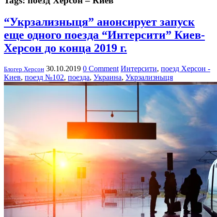
Tags: поезд Херсон – Киев
“Укрзализныця” анонсирует запуск
еще одного поезда “Интерсити” Киев-
Херсон до конца 2019 г.
30.10.2019
0 Comment
Интерсити
,
поезд Херсон -
Блогер Херсон
Киев
,
поезд №102
,
поезда
,
Украина
,
Укрзализныця