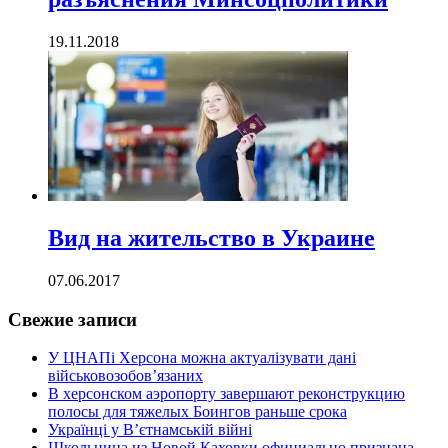
19.11.2018
Вид на жительство в Украине
07.06.2017
Свежие записи
У ЦНАПі Херсона можна актуалізувати дані
військовозобов’язаних
В херсонском аэропорту завершают реконструкцию
полосы для тяжелых Боингов раньше срока
Українці у В’єтнамській війні
Школьница из Новой Каховки официально признана