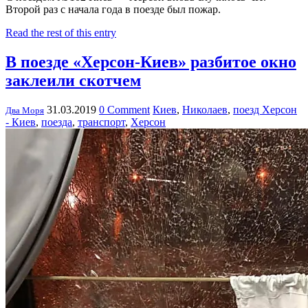
Второй раз с начала года в поезде был пожар.
Read the rest of this entry
В поезде «Херсон-Киев» разбитое окно
заклеили скотчем
31.03.2019
0 Comment
Киев
,
Николаев
,
поезд Херсон
Два Моря
- Киев
,
поезда
,
транспорт
,
Херсон