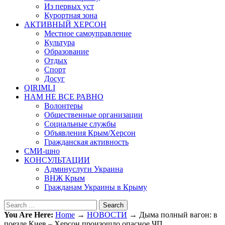
Из первых уст
Курортная зона
АКТИВНЫЙ ХЕРСОН
Местное самоуправление
Культура
Образование
Отдых
Спорт
Досуг
QIRIMLI
НАМ НЕ ВСЕ РАВНО
Волонтеры
Общественные организации
Социальные службы
Объявления Крым/Херсон
Гражданская активность
СМИ-шно
КОНСУЛЬТАЦИИ
Админуслуги Украина
ВНЖ Крым
Гражданам Украины в Крыму
Search
You Are Here:
Home
→
НОВОСТИ
→
Дыма полный вагон: в
поезде Киев – Херсон произошло опасное ЧП