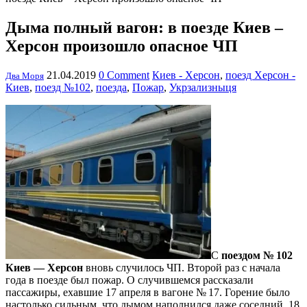
Дыма полный вагон: в поезде Киев –
Херсон произошло опасное ЧП
21.04.2019
0 Comment
Киев - Херсон
,
поезд Херсон -
Два Моря
Киев
,
поезд №102
,
поезда
,
Пожар
,
Укрзализныця
С
поездом № 102
Киев — Херсон
вновь случилось ЧП. Второй раз с начала
года в поезде был пожар. О случившемся рассказали
пассажиры, ехавшие 17 апреля в вагоне № 17. Горение было
настолько сильным, что дымом наполнился даже соседний, 18