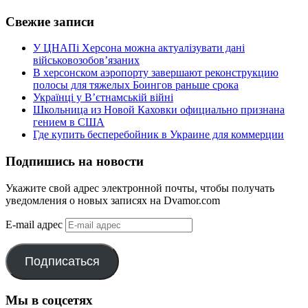
Свежие записи
У ЦНАПі Херсона можна актуалізувати дані
військовозобов’язаних
В херсонском аэропорту завершают реконструкцию
полосы для тяжелых Боингов раньше срока
Українці у В’єтнамській війні
Школьница из Новой Каховки официально признана
гением в США
Где купить бесперебойник в Украине для коммерции
Подпишись на новости
Укажите свой адрес электронной почты, чтобы получать
уведомления о новых записях на Dvamor.com
E-mail адрес
Подписаться
Мы в соцсетях