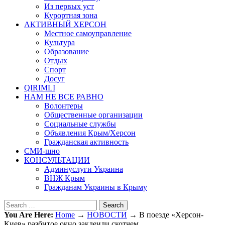
Из первых уст
Курортная зона
АКТИВНЫЙ ХЕРСОН
Местное самоуправление
Культура
Образование
Отдых
Спорт
Досуг
QIRIMLI
НАМ НЕ ВСЕ РАВНО
Волонтеры
Общественные организации
Социальные службы
Объявления Крым/Херсон
Гражданская активность
СМИ-шно
КОНСУЛЬТАЦИИ
Админуслуги Украина
ВНЖ Крым
Гражданам Украины в Крыму
Search
You Are Here:
Home
→
НОВОСТИ
→
В поезде «Херсон-
Киев» разбитое окно заклеили скотчем