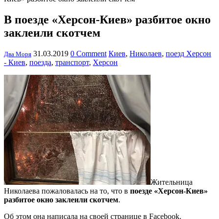
В поезде «Херсон-Киев» разбитое окно
заклеили скотчем
31.03.2019
0 Comment
Киев
,
Николаев
,
поезд Херсон
Два Моря
- Киев
,
поезда
,
транспорт
,
Херсон
Жительница
Николаева пожаловалась на то, что в
поезде «Херсон-Киев»
разбитое окно заклеили скотчем
.
Об этом она написала на своей странице в Facebook.