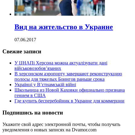
Вид на жительство в Украине
07.06.2017
Свежие записи
У ЦНАПі Херсона можна актуалізувати дані
військовозобов’язаних
В херсонском аэропорту завершают реконструкцию
полосы для тяжелых Боингов раньше срока
Українці у В’єтнамській війні
Школьница из Новой Каховки официально признана
гением в США
Где купить бесперебойник в Украине для коммерции
Подпишись на новости
Укажите свой адрес электронной почты, чтобы получать
уведомления о новых записях на Dvamor.com