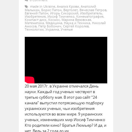
made in Ukraine
,
Анализ Крови
,
Анатолий
Малыхин
,
Борис Патон
,
Вертолет
,
Вячеслав Петров
,
Евгений Патон
,
Игорь Сикорский
,
Изобретатель
,
Изобретения
,
Иосиф Тимченко
,
Кинематография
,
Компакт-диск
,
Космос
,
Марина Вязовская
,
Математика
,
Медицина
,
Наука и Техника
,
Николай
Амосов
,
Петр Бобонич
,
Сергей Королев
,
Технологии
,
Украина
,
Ученые
20 мая 2017г. в Украине отмечался День
науки. Каждый год ученых чествуют в
третью субботу мая. В этот раз сайт “24
канала” выпустил потрясающую подборку
украинских ученых, чьи изобретения
используются во всем мире. 9 украинских
ученых, изменивших мир Иосиф Тимченко
Кто родители кино? Братья Люмьер? И да, и
нет. Ведь за 2 года до их…