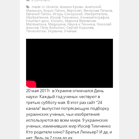
made in Ukraine
,
Анализ Крови
,
Анатолий
Малыхин
,
Борис Патон
,
Вертолет
,
Вячеслав Петров
,
Евгений Патон
,
Игорь Сикорский
,
Изобретатель
,
Изобретения
,
Иосиф Тимченко
,
Кинематография
,
Компакт-диск
,
Космос
,
Марина Вязовская
,
Математика
,
Медицина
,
Наука и Техника
,
Николай
Амосов
,
Петр Бобонич
,
Сергей Королев
,
Технологии
,
Украина
,
Ученые
20 мая 2017г. в Украине отмечался День
науки. Каждый год ученых чествуют в
третью субботу мая. В этот раз сайт “24
канала” выпустил потрясающую подборку
украинских ученых, чьи изобретения
используются во всем мире. 9 украинских
ученых, изменивших мир Иосиф Тимченко
Кто родители кино? Братья Люмьер? И да, и
нет. Ведь за 2 года до их…