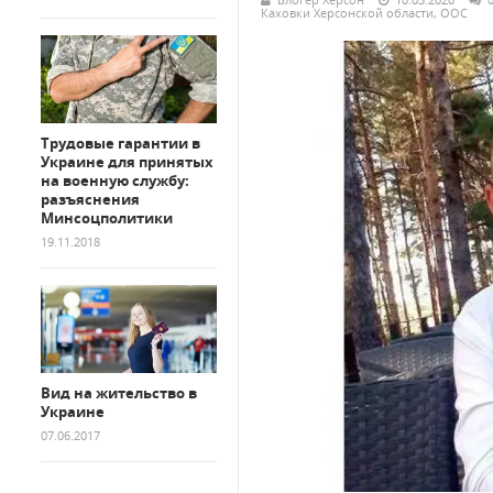
Каховки Херсонской области
,
ООС
Трудовые гарантии в
Украине для принятых
на военную службу:
разъяснения
Минсоцполитики
19.11.2018
Вид на жительство в
Украине
07.06.2017