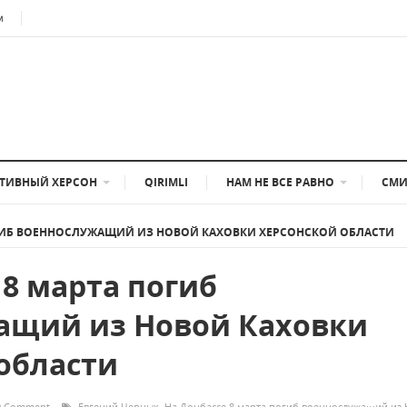
м
ТИВНЫЙ ХЕРСОН
QIRIMLI
НАМ НЕ ВСЕ РАВНО
СМИ
ПОГИБ ВОЕННОСЛУЖАЩИЙ ИЗ НОВОЙ КАХОВКИ ХЕРСОНСКОЙ ОБЛАСТИ
 8 марта погиб
ащий из Новой Каховки
области
0 Comment
Евгений Черных
,
На Донбассе 8 марта погиб военнослужащий из