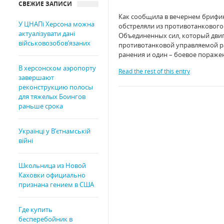
СВЕЖИЕ ЗАПИСИ
Как сообщила в вечернем брифин
У ЦНАПі Херсона можна
обстреляли из противотанкового
актуалізувати дані
Объединенных сил, который двиг
військовозобов’язаних
противотанковой управляемой р
ранения и один – боевое пораже
В херсонском аэропорту
Read the rest of this entry
завершают
реконструкцию полосы
для тяжелых Боингов
раньше срока
Українці у В’єтнамській
війні
Школьница из Новой
Каховки официально
признана гением в США
Где купить
бесперебойник в