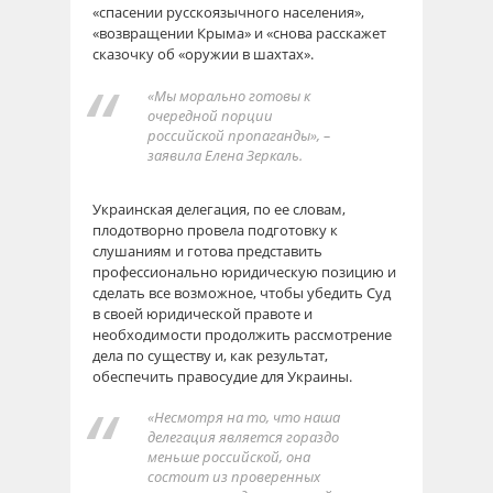
«спасении русскоязычного населения»,
«возвращении Крыма» и «снова расскажет
сказочку об «оружии в шахтах».
«Мы морально готовы к
очередной порции
российской пропаганды», –
заявила Елена Зеркаль.
Украинская делегация, по ее словам,
плодотворно провела подготовку к
слушаниям и готова представить
профессионально юридическую позицию и
сделать все возможное, чтобы убедить Суд
в своей юридической правоте и
необходимости продолжить рассмотрение
дела по существу и, как результат,
обеспечить правосудие для Украины.
«Несмотря на то, что наша
делегация является гораздо
меньше российской, она
состоит из проверенных