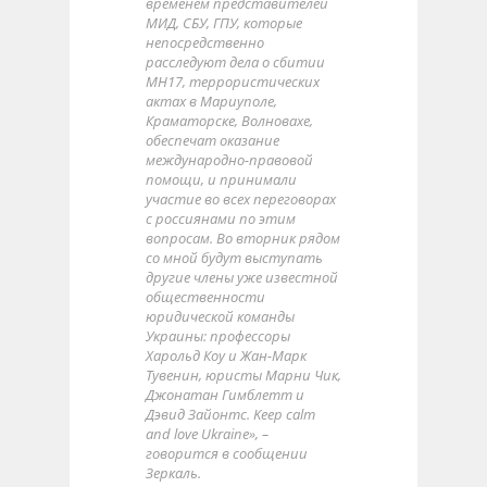
временем представителей
МИД, СБУ, ГПУ, которые
непосредственно
расследуют дела о сбитии
МН17, террористических
актах в Мариуполе,
Краматорске, Волновахе,
обеспечат оказание
международно-правовой
помощи, и принимали
участие во всех переговорах
с россиянами по этим
вопросам. Во вторник рядом
со мной будут выступать
другие члены уже известной
общественности
юридической команды
Украины: профессоры
Харольд Коу и Жан-Марк
Тувенин, юристы Марни Чик,
Джонатан Гимблетт и
Дэвид Зайонтс. Keep calm
and love Ukraine», –
говорится в сообщении
Зеркаль.