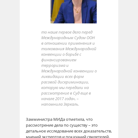
то наше первое дело перед
Международным Судом ООН
в отношении применения и
толкования Международной
конвенции о борьбе с
финансированием
терроризма и
Международной конвенции о
ликвидации всех форм
расовой дискриминации,
которую мы передали на
рассмотрение в Суд еще в
начале 2017 года», –
напомнила Зеркаль.
Замминистра МИДа отметила, что
рассмотрение дела по существу – это
детальное исследование всех доказательств,
мнений экспертов и показаний свидетелей,