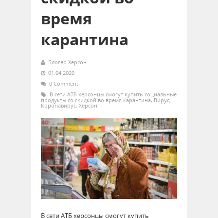
время
карантина
Блогер Херсон
01.04.2020
0 Comment
В сети АТБ херсонцы смогут купить социальные
продукты со скидкой во время карантина
,
Вирус
,
Коронавирус
,
Херсон
В сети АТБ херсонцы смогут купить