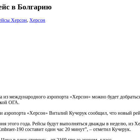
ейс в Болгарию
ейсы Херсон
,
Херсон
а из международного аэропорта «Херсон» можно будет добраться
ской ОГА.
аэропорта «Херсон» Виталий Кучерук сообщил, что новый рейс
ня этого года. Рейсы будут выполняться дважды в неделю, из Х
mbraer-190 составит один час 20 минут”, – отметил Кучерук.
Цена в одну сторону – от 2169 грн за эконом- класс.