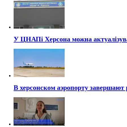
У ЦНАПі Херсона можна актуалізува
В херсонском аэропорту завершают