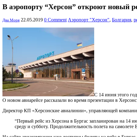
В аэропорту “Херсон” откроют новый р
22.05.2019
0 Comment
Аэропорт "Херсон"
,
Болгария
,
р
Два Моря
С 14 июня этого год
О новом авиарейсе рассказали во время презентации в Херсон
Директор КП «Херсонские авиалинии», управляющей компании 
“Первый рейс из Херсона в Бургас запланирован на 14 ию
среду и субботу. Продолжительность полета на самолете E
На сайте авиакомпании уже доступны билеты на рейс в Бургас. 