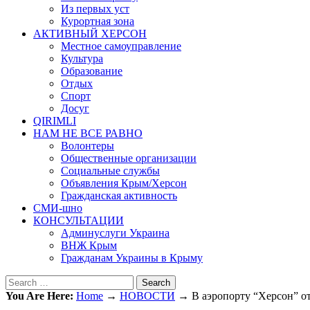
Из первых уст
Курортная зона
АКТИВНЫЙ ХЕРСОН
Местное самоуправление
Культура
Образование
Отдых
Спорт
Досуг
QIRIMLI
НАМ НЕ ВСЕ РАВНО
Волонтеры
Общественные организации
Социальные службы
Объявления Крым/Херсон
Гражданская активность
СМИ-шно
КОНСУЛЬТАЦИИ
Админуслуги Украина
ВНЖ Крым
Гражданам Украины в Крыму
Search
You Are Here:
Home
→
НОВОСТИ
→
В аэропорту “Херсон” о