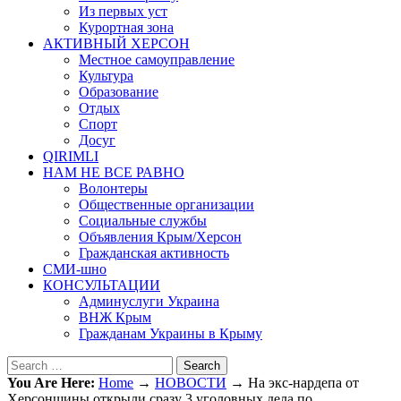
Из первых уст
Курортная зона
АКТИВНЫЙ ХЕРСОН
Местное самоуправление
Культура
Образование
Отдых
Спорт
Досуг
QIRIMLI
НАМ НЕ ВСЕ РАВНО
Волонтеры
Общественные организации
Социальные службы
Объявления Крым/Херсон
Гражданская активность
СМИ-шно
КОНСУЛЬТАЦИИ
Админуслуги Украина
ВНЖ Крым
Гражданам Украины в Крыму
Search
You Are Here:
Home
→
НОВОСТИ
→
На экс-нардепа от
Херсонщины открыли сразу 3 уголовных дела по