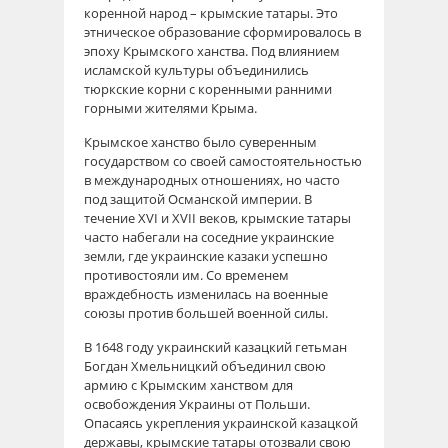
коренной народ – крымские татары. Это
этническое образование сформировалось в
эпоху Крымского ханства. Под влиянием
исламской культуры объединились
тюркские корни с коренными ранними
горными жителями Крыма.
Крымское ханство было суверенным
государством со своей самостоятельностью
в международных отношениях, но часто
под защитой Османской империи. В
течение XVI и XVII веков, крымские татары
часто набегали на соседние украинские
земли, где украинские казаки успешно
противостояли им. Со временем
враждебность изменилась на военные
союзы против большей военной силы.
В 1648 году украинский казацкий гетьман
Богдан Хмельницкий объединил свою
армию с Крымским ханством для
освобождения Украины от Польши.
Опасаясь укрепления украинской казацкой
державы, крымские татары отозвали свою