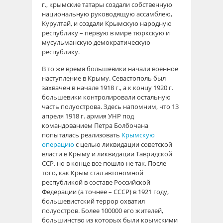
г., крымские татары создали собственную
национальную руководящую ассамблею,
Курултай, и создали Крымскую народную
республику – первую в мире тюркскую и
мусульманскую демократическую
республику.
В то же время большевики начали военное
наступление в Крыму. Севастополь был
захвачен в начале 1918 г., а к концу 1920 г.
большевики контролировали остальную
часть полуострова. Здесь напомним, что 13
апреля 1918 г. армия УНР под
командованием Петра Болбочана
попыталась реализовать
Крымскую
операцию
с целью ликвидации советской
власти в Крыму и ликвидации Тавридской
ССР, но в конце все пошло не так. После
того, как Крым стал автономной
республикой в составе Российской
Федерации (а точнее – СССР) в 1921 году,
большевистский террор охватил
полуостров. Более 100000 его жителей,
большинство из которых были крымскими