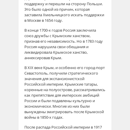
поддержку и перешли на сторону Польши.
Это было одной из причин, которая
заставила Хмельницкого искать поддержки
в Москве в 1654 году.
В конце 1700-х годов Россия заключила
союз дружбы с Крымским ханством,
признав его независимость. Но в 1783 году
Россия нарушила свои обещания и
ликвидировала Крымское ханство,
аннексировав Крым.
В XIX веке Крым, и особенно его город-порт
Севастополь, получили стратегического
значения для экспансионистской
Российской империи. Крымские татары,
коренные на полуострове, рассматривались
как препятствие для имперских амбиций
России и были подавлены культурно и
экономически. Многие из них были
вынуждены эмигрировать после Крымской
войны в 1850-х годах.
После распада Российской империи в 1917