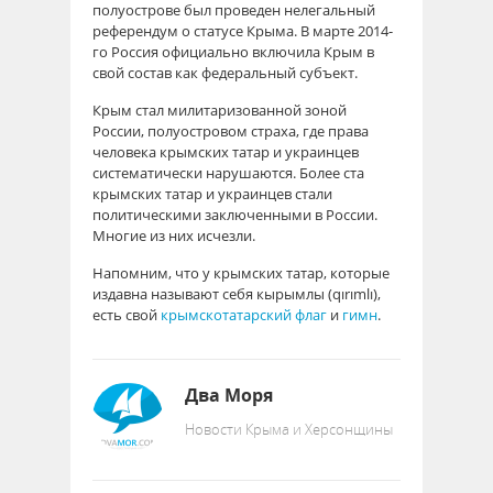
полуострове был проведен нелегальный
референдум о статусе Крыма. В марте 2014-
го Россия официально включила Крым в
свой состав как федеральный субъект.
Крым стал милитаризованной зоной
России, полуостровом страха, где права
человека крымских татар и украинцев
систематически нарушаются. Более ста
крымских татар и украинцев стали
политическими заключенными в России.
Многие из них исчезли.
Напомним, что у крымских татар, которые
издавна называют себя кырымлы (qırımlı),
есть свой
крымскотатарский флаг
и
гимн
.
Два Моря
Новости Крыма и Херсонщины