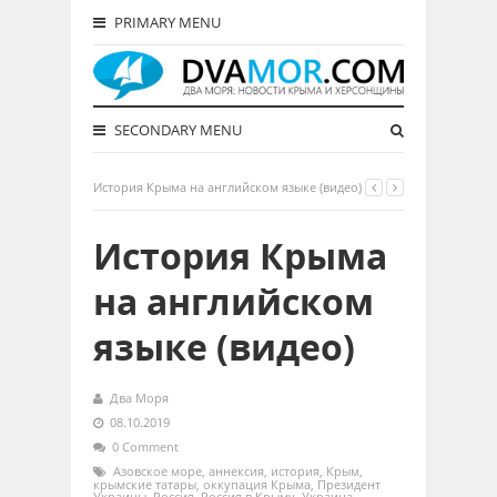
PRIMARY MENU
SECONDARY MENU
История Крыма на английском языке (видео)
История Крыма
на английском
языке (видео)
Два Моря
08.10.2019
0 Comment
Азовское море
,
аннексия
,
история
,
Крым
,
крымские татары
,
оккупация Крыма
,
Президент
Украины
,
Россия
,
Россия в Крыму
,
Украина
,