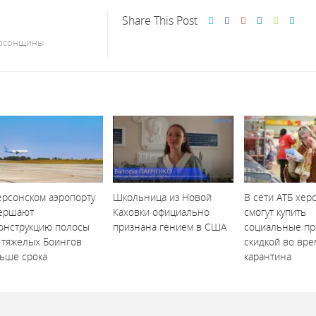
Share This Post
ерсонщины
ерсонском аэропорту
Школьница из Новой
В сети АТБ хер
ершают
Каховки официально
смогут купить
онструкцию полосы
признана гением в США
социальные пр
 тяжелых Боингов
скидкой во вре
ьше срока
карантина