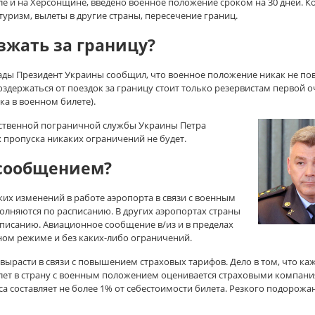
сле и на Херсонщине, введено военное положение сроком на 30 дней. К
 туризм, вылеты в другие страны, пересечение границ.
зжать за границу?
ады Президент Украины сообщил, что военное положение никак не пов
здержаться от поездок за границу стоит только резервистам первой о
ка в военном билете).
рственной пограничной службы Украины Петра
ах пропуска никаких ограничений не будет.
асообщением?
ких изменений в работе аэропорта в связи с военным
олняются по расписанию. В других аэропортах страны
писанию. Авиационное сообщение в/из и в пределах
ом режиме и без каких-либо ограничений.
вырасти в связи с повышением страховых тарифов. Дело в том, что ка
елет в страну с военным положением оценивается страховыми компан
а составляет не более 1% от себестоимости билета. Резкого подорожа