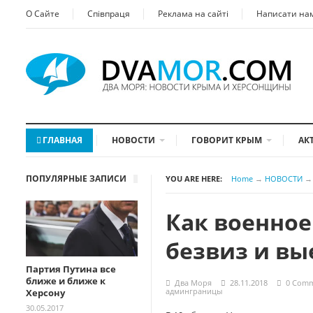
О Сайте
Співпраця
Реклама на сайті
Написати на
ГЛАВНАЯ
НОВОСТИ
ГОВОРИТ КРЫМ
АК
ПОПУЛЯРНЫЕ ЗАПИСИ
YOU ARE HERE:
Home
→
НОВОСТИ
→
Как военное
безвиз и вы
Партия Путина все
ближе и ближе к
Два Моря
28.11.2018
0 Com
админграницы
Херсону
30.05.2017