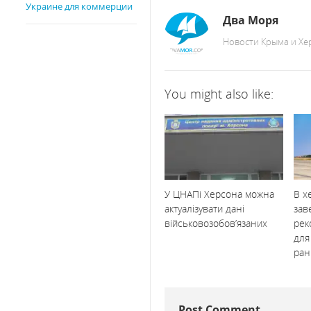
Украине для коммерции
Два Моря
Новости Крыма и Х
You might also like:
У ЦНАПі Херсона можна
В х
актуалізувати дані
зав
військовозобов’язаних
рек
для
ран
Post Comment