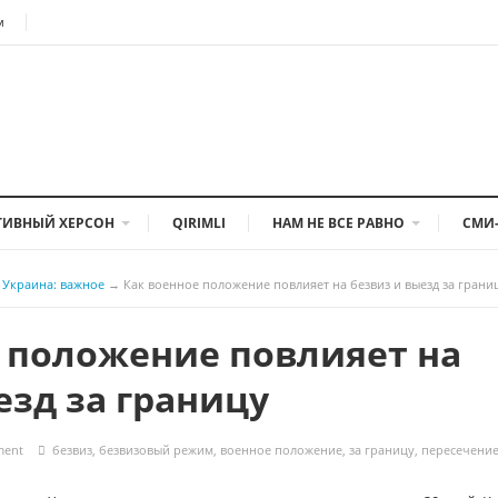
м
ТИВНЫЙ ХЕРСОН
QIRIMLI
НАМ НЕ ВСЕ РАВНО
СМИ
Украина: важное
→
Как военное положение повлияет на безвиз и выезд за грани
 положение повлияет на
езд за границу
ment
безвиз
,
безвизовый режим
,
военное положение
,
за границу
,
пересечени