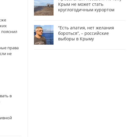
Крым не может стать
круглогодичным курортом
кже
ских
“Есть апатия, нет желания
, пояснил
бороться”, – российские
выборы в Крыму
ные права
сли не
вать в
и
тивной