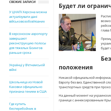
СВЕЖИЕ ЗАПИСИ
Будет ли ограни
У ЦНАПі Херсона можна
Распи
актуалізувати дані
возмо
військовозобов’язаних
рейсов
глава
В херсонском аэропорту
завершают
Прези
реконструкцию полосы
украин
для тяжелых Боингов
будет
раньше срока
Бе
Українці у В’єтнамській
положения
війні
Никакой официальной информац
Школьница из Новой
Европу без виз. Единственной сл
Каховки официально
транспортных средств при прох
признана гением в США
На данный момент на украински
границе с аннексированным Кры
Где купить
бесперебойник в