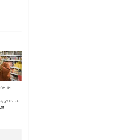
сонцы
одукты со
мя