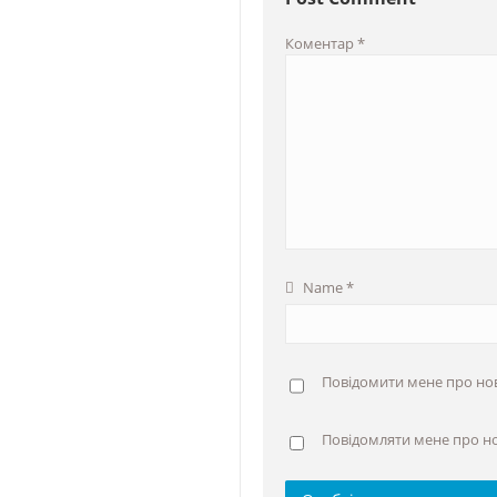
Коментар
*
Name
*
Повідомити мене про нові
Повідомляти мене про н