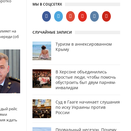
оротко
МЫ В СОЦСЕТЯХ
лияет на
СЛУЧАЙНЫЕ ЗАПИСИ
череди (об
Туризм в аннексированном
Крыму
В Херсоне объединились
простые люди, чтобы помочь
обустроить быт двум парням-
инвалидам
Суд в Гааге начинает слушания
по иску Украины против
ждый рейс
России
иями
ния ждать
Провальный несезон. Почему