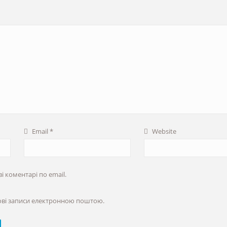
Email
*
Website
 коментарі по email.
ові записи електронною поштою.