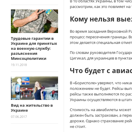
В 10 областях Украины, в том чи
рассмотрим, как это повлияет на
Кому нельзя вые
Во время заседания Верховной Р
процесс пересечения границы. Во
Трудовые гарантии в
этом делается специальная отмет
Украине для принятых
на военную службу:
По словам руководителя Госуда
разъяснения
Цигикал, для украинцев в ​​пункт
Минсоцполитики
19.11.2018
Что будет с ави
В «Борисполе» уверяют, что ника
положением не будет. Рейсы вып
рейсы также выполняются по рас
Украины осуществляются в штатн
Вид на жительство в
Стоимость на авиабилеты может 
Украине
должен быть застрахован, а пер
07.06.2017
дороже. Однако страхование рейс
не стоит.