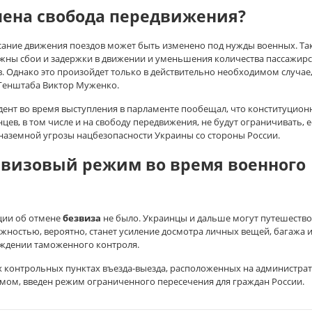
чена свобода передвижения?
сание движения поездов может быть изменено под нужды военных. Та
жны сбои и задержки в движении и уменьшения количества пассажир
. Однако это произойдет только в действительно необходимом случае
 Генштаба Виктор Муженко.
дент во время выступления в парламенте пообещал, что конституцион
цев, в том числе и на свободу передвижения, не будут ограничивать, е
 наземной угрозы нацбезопасности Украины со стороны России.
звизовый режим во время военного
ии об отмене
безвиза
не было. Украинцы и дальше могут путешество
ожностью, вероятно, станет усиление досмотра личных вещей, багажа 
ождении таможенного контроля.
х контрольных пунктах въезда-выезда, расположенных на администра
мом, введен режим ограниченного пересечения для граждан России.