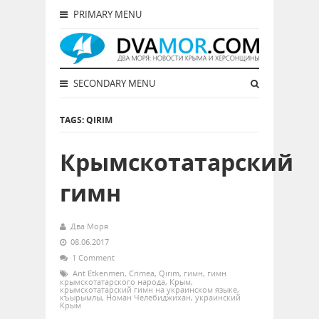
PRIMARY MENU
SECONDARY MENU
TAGS: QIRIM
Крымскотатарский
гимн
Два Моря
08.06.2017
1 Comment
Ant Etkenmen
,
Crimea
,
Qırım
,
гимн
,
гимн
крымскотатарского народа
,
Крым
,
крымскотатарский гимн на украинском языке
,
къырымлы
,
Номан Челебиджихан
,
украинский
Крым