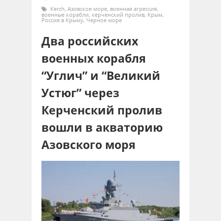
Kerch
,
Азовское море
,
военная агрессия
,
военные корабли
,
керченский пролив
,
Крым
,
Россия в Крыму
,
Черное море
Два российских
военных корабля
“Углич” и “Великий
Устюг” через
Керченский пролив
вошли в акваторию
Азовского моря