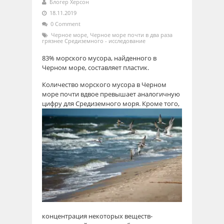
Блогер Херсон
18.11.2019
0 Comment
Черное море
,
Черное море почти в два раза
грязнее Средиземного - исследование
83% морского мусора, найденного в
Черном море, составляет пластик.
Количество морского мусора в Черном
море почти вдвое превышает аналогичную
цифру для
Средиземного моря. Кроме того,
концентрация некоторых веществ-