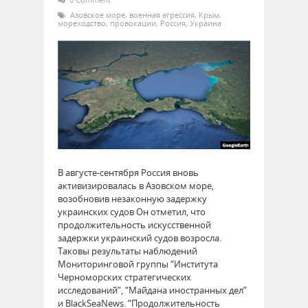
Азовское море
,
военная агрессия
,
Крым
,
мореходство
,
провокации
,
Россия
,
Украина
В августе-сентября Россия вновь
активизировалась в Азовском море,
возобновив незаконную задержку
украинских судов Он отметил, что
продолжительность искусственной
задержки украинский судов возросла.
Таковы результаты наблюдений
Мониторинговой группы “Института
Черноморских стратегических
исследований”, “Майдана иностранных дел”
и BlackSeaNews. “Продолжительность