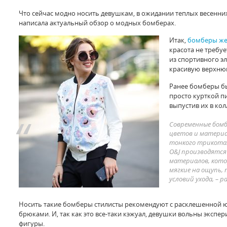
Что сейчас модно носить девушкам, в ожидании теплых весенни
написала актуальный обзор о модных бомберах.
Итак,
бомберы жен
красота не требу
из спортивного э
красивую верхнюю
Ранее бомберы б
просто курткой пи
выпустив их в кол
Современные бом
цветов и материа
тонкого трикотаж
O&J производятся
материалов, кото
мягкие на ощупь, 
условий ухода, – р
Носить такие бомберы стилисты рекомендуют с расклешенной 
брюками. И, так как это все-таки кэжуал, девушки вольны экспер
фигуры.