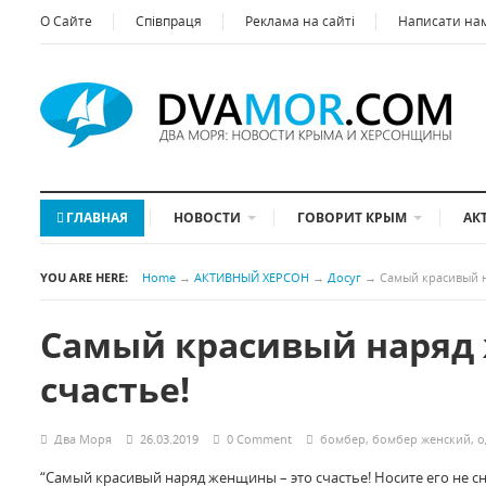
О Сайте
Співпраця
Реклама на сайті
Написати на
ГЛАВНАЯ
НОВОСТИ
ГОВОРИТ КРЫМ
АК
YOU ARE HERE:
Home
→
АКТИВНЫЙ ХЕРСОН
→
Досуг
→
Самый красивый н
Самый красивый наряд 
счастье!
Два Моря
26.03.2019
0 Comment
бомбер
,
бомбер женский
,
о
“Самый красивый наряд женщины – это счастье! Носите его не с