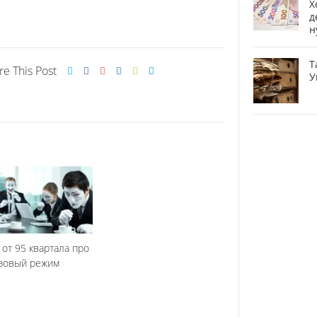
Х
д
н
Т
re This Post
У
 от 95 квартала про
зовый режим