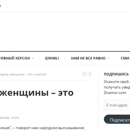
м
ТИВНЫЙ ХЕРСОН
QIRIMLI
НАМ НЕ ВСЕ РАВНО
СМИ
ПОДПИШИСЬ 
аряд женщины – это счастье!
Укажите свой 
получать увед
женщины – это
Dvamor.com
дежда
,
стиль
Подписат
нимая”, – говорит нам народное высказывание.