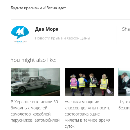
Будьте красивыми! Весна идет.
Два Моря
Sha
Новости Крыма и Херсонщины
You might also like:
В Херсоне выставили 30
Ученики младших
Шутка
бумажных моделей
классов должны носить
безви
самолетов, кораблей,
светоотражающие
парусников, автомобилей
жилеты в темное время
суток