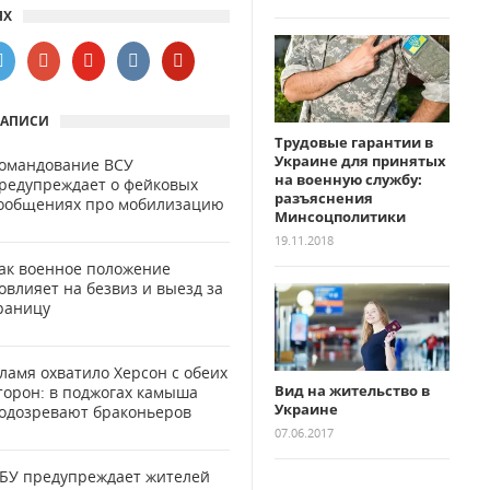
ЯХ
ЗАПИСИ
Трудовые гарантии в
Украине для принятых
омандование ВСУ
на военную службу:
редупреждает о фейковых
разъяснения
ообщениях про мобилизацию
Минсоцполитики
19.11.2018
ак военное положение
овлияет на безвиз и выезд за
раницу
ламя охватило Херсон с обеих
Вид на жительство в
торон: в поджогах камыша
Украине
одозревают браконьеров
07.06.2017
БУ предупреждает жителей