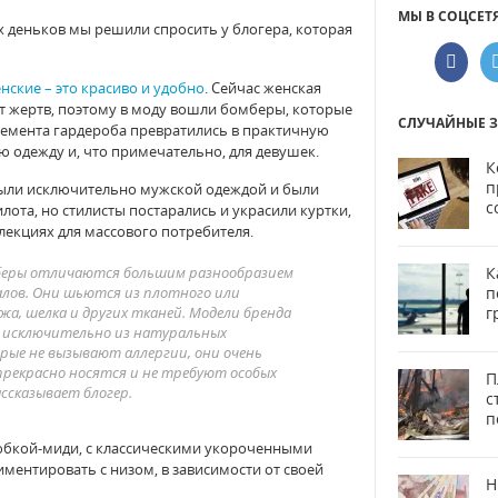
МЫ В СОЦСЕТ
х деньков мы решили спросить у блогера, которая
ские – это красиво и удобно
. Сейчас женская
ет жертв, поэтому в моду вошли бомберы, которые
СЛУЧАЙНЫЕ 
лемента гардероба превратились в практичную
 одежду и, что примечательно, для девушек.
К
п
ыли исключительно мужской одеждой и были
с
лота, но стилисты постарались и украсили куртки,
лекциях для массового потребителя.
К
беры отличаются большим разнообразием
п
лов. Они шьются из плотного или
г
а, шелка и других тканей. Модели бренда
 исключительно из натуральных
рые не вызывают аллергии, они очень
прекрасно носятся и не требуют особых
П
ассказывает блогер.
с
п
юбкой-миди, с классическими укороченными
иментировать с низом, в зависимости от своей
Н