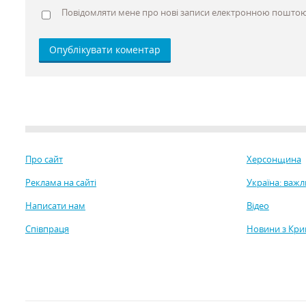
Повідомляти мене про нові записи електронною поштою
Про сайт
Херсонщина
Реклама на сайті
Україна: важл
Написати нам
Відео
Співпраця
Новини з Кр