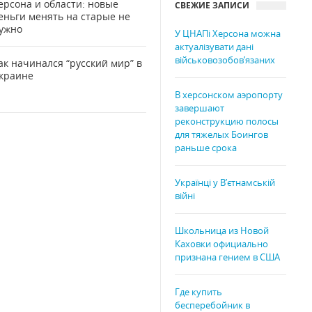
ерсона и области: новые
СВЕЖИЕ ЗАПИСИ
еньги менять на старые не
ужно
У ЦНАПі Херсона можна
актуалізувати дані
військовозобов’язаних
ак начинался “русский мир” в
краине
В херсонском аэропорту
завершают
реконструкцию полосы
для тяжелых Боингов
раньше срока
Українці у В’єтнамській
війні
Школьница из Новой
Каховки официально
признана гением в США
Где купить
бесперебойник в