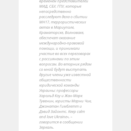
временем представителей
МИД, СБУ, ГПУ, которые
непосредственно
расследуют дела о сбитии
МН17, террористических
актах в Мариуполе,
Краматорске, Волновахе,
обеспечат оказание
международно-правовой
помощи, и принимали
участие во всех переговорах
с россиянами по этим
вопросам. Во вторник рядом
со мной будут выступать
другие члены уже известной
общественности
юридической команды
Украины: профессоры
Харольд Коу и Жан-Марк
Тувенин, юристы Марни Чик,
Джонатан Гимблетт и
Дэвид Зайонтс. Keep calm
and love Ukraine», –
говорится в сообщении
Зеркаль.