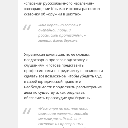
«спасении русскоязычного населения»,
«возвращении Крыма» и «снова расскажет
сказочку об «оружии в шахтах».
«Мы морально готовы к
очередной порции
российской пропаганды», –
заявила Елена Зеркаль.
Украинская делегация, по ее словам,
плодотворно провела подготовку к
слушаниям и готова представить
профессионально юридическую позицию и
сделать все возможное, чтобы убедить Суд
в своей юридической правоте и
необходимости продолжить рассмотрение
дела по существу и, как результат,
обеспечить правосудие для Украины.
«Несмотря на то, что наша
делегация является гораздо
меньше российской, она
состоит из проверенных