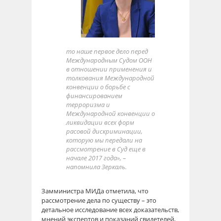
то наше первое дело перед
Международным Судом ООН
в отношении применения и
толкования Международной
конвенции о борьбе с
финансированием
терроризма и
Международной конвенции о
ликвидации всех форм
расовой дискриминации,
которую мы передали на
рассмотрение в Суд еще в
начале 2017 года», –
напомнила Зеркаль.
Замминистра МИДа отметила, что
рассмотрение дела по существу – это
детальное исследование всех доказательств,
мнений экспертов и показаний свидетелей,