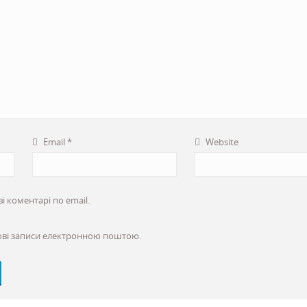
Email
*
Website
 коментарі по email.
ові записи електронною поштою.