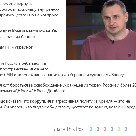
 времени вернуть
остров, поскольку внутренняя
 преимущественно на контроле
озврат Крыма невозможен. Он
, — заявил Сенцов.
жду РФ и Украиной
ли России пребывают «в
остранстве», из-за чего
 СМИ о «кровожадных нацистах» в Украине и «ужасном» Западе.
лжит бороться за освобождение украинцев из тюрем России и более 2
ваемых «ДНР» и «ЛНР» на Донбассе.
ов сказал, что коррупция и агрессивная политика Кремля — это не
 Он уверен, что внутри общества существует конфликт, который вреди
Share This Post