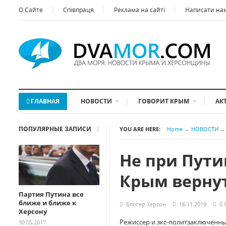
О Сайте
Співпраця
Реклама на сайті
Написати на
ГЛАВНАЯ
НОВОСТИ
ГОВОРИТ КРЫМ
АК
ПОПУЛЯРНЫЕ ЗАПИСИ
YOU ARE HERE:
Home
→
НОВОСТИ
→
Не при Пути
Крым верну
Партия Путина все
ближе и ближе к
Блогер Херсон
16.11.2019
0
Херсону
Режиссер и экс-политзаключенны
30.05.2017