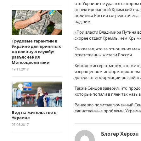
что Украине не удастся в скором
аннексированный Крымский полу
политика России сосредоточена
над ним,
«При власти Владимира Путина в
скорее отдаст Кремль, чем Крым»
Трудовые гарантии в
Украине для принятых
Он сказал, что за отношения ме
на военную службу:
ответственны жители России.
разъяснения
Минсоцполитики
Кинорежиссер отметил, что жите
19.11.2018
извращенном информационном пр
доверяют информации российских
Также Сенцов заверил, что продо
которые попали в плен так назы
Ранее экс-политзаключенный Сенц
единственные проблемы Украины.
Вид на жительство в
Украине
07.06.2017
Блогер Херсон