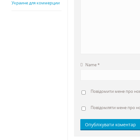
Украине для коммерции
Name
*
Повідомити мене про нові
Повідомляти мене про н