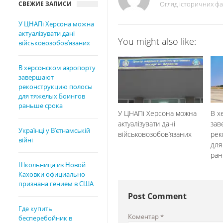
СВЕЖИЕ ЗАПИСИ
Огляд історичних фа
У ЦНАПі Херсона можна
актуалізувати дані
You might also like:
військовозобов’язаних
В херсонском аэропорту
завершают
реконструкцию полосы
для тяжелых Боингов
раньше срока
У ЦНАПі Херсона можна
В х
актуалізувати дані
зав
Українці у В’єтнамській
військовозобов’язаних
рек
війні
для
ран
Школьница из Новой
Каховки официально
признана гением в США
Post Comment
Где купить
Коментар
*
бесперебойник в