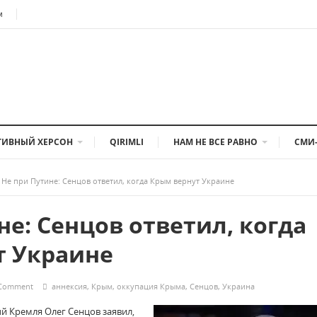
м
ТИВНЫЙ ХЕРСОН
QIRIMLI
НАМ НЕ ВСЕ РАВНО
СМИ
Не при Путине: Сенцов ответил, когда Крым вернут Украине
не: Сенцов ответил, когда
т Украине
 Comment
аннексия
,
Крым
,
оккупация Крыма
,
Сенцов
,
Украина
й Кремля Олег Сенцов заявил,