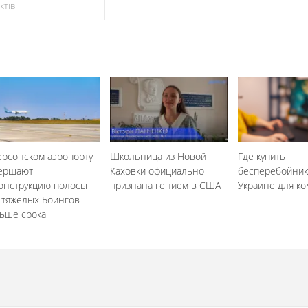
ктів
ерсонском аэропорту
Школьница из Новой
Где купить
ершают
Каховки официально
бесперебойник
онструкцию полосы
признана гением в США
Украине для к
 тяжелых Боингов
ьше срока