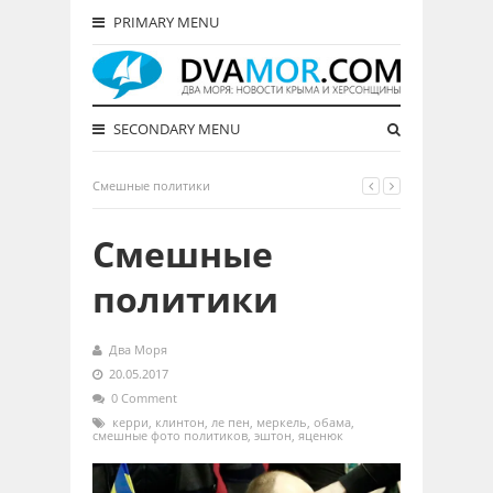
PRIMARY MENU
SECONDARY MENU
Смешные политики
Смешные
политики
Два Моря
20.05.2017
0 Comment
керри
,
клинтон
,
ле пен
,
меркель
,
обама
,
смешные фото политиков
,
эштон
,
яценюк